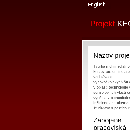
Projekt
KE
Názov proje
Tvorba multimediálny
kurzov pre on-line a e
vzdelávanie
vysokoškolských štu
v oblasti technológie
senzorov, ich vlastnos
využitia v biomedicí
inžinierstve s alterna
študentov s postihnut
Zapojené
pracoviská