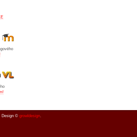
KE
ingového
!
m
eho
em!
. Design ©
growldesign
.