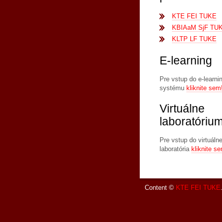
KTE FEI TUKE
KBIAaM SjF TU
KLTP LF TUKE
E-learning
Pre vstup do e-learn
systému
kliknite sem
Virtuálne
laboratóriu
Pre vstup do virtuáln
laboratória
kliknite s
Content ©
KTE FEI TUKE