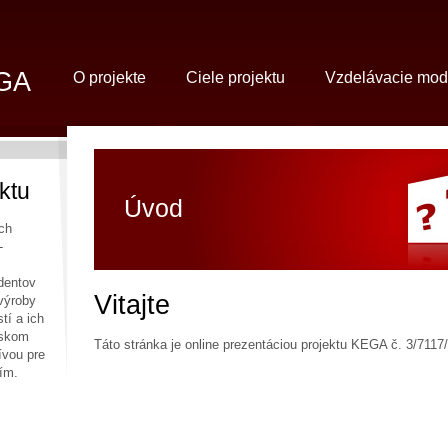
GA
O projekte
Ciele projektu
Vzdelávacie mod
ktu
Úvod
ch
-
dentov
Vitajte
 výroby
tí a ich
nskom
Táto stránka je online prezentáciou projektu KEGA č. 3/7117
tívou pre
ím.