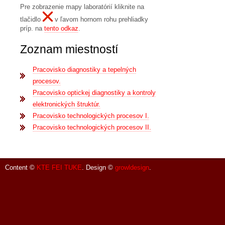
Pre zobrazenie mapy laboratórií kliknite na
tlačidlo
v ľavom hornom rohu prehliadky
príp. na
tento odkaz
.
Zoznam miestností
Pracovisko diagnostiky a tepelných
procesov.
Pracovisko optickej diagnostiky a kontroly
elektronických štruktúr.
Pracovisko technologických procesov I.
Pracovisko technologických procesov II.
Content ©
KTE FEI TUKE
. Design ©
growldesign
.