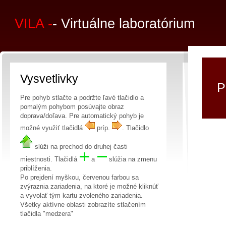
VILA -
- Virtuálne laboratórium
Vysvetlivky
P
Pre pohyb stlačte a podržte ľavé tlačidlo a
pomalým pohybom posúvajte obraz
doprava/doľava. Pre automatický pohyb je
možné využiť tlačidlá
príp.
. Tlačidlo
slúži na prechod do druhej časti
miestnosti. Tlačidlá
a
slúžia na zmenu
priblíženia.
Po prejdení myškou, červenou farbou sa
zvýraznia zariadenia, na ktoré je možné kliknúť
a vyvolať tým kartu zvoleného zariadenia.
Všetky aktívne oblasti zobrazíte stlačením
tlačidla "medzera"